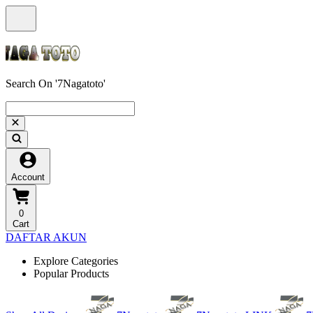
Search On '7Nagatoto'
Account
0
Cart
DAFTAR AKUN
Explore Categories
Popular Products