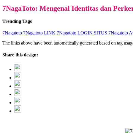
7NagaToto: Mengenal Identitas dan Perk
Trending Tags
7Nagatoto
7Nagatoto LINK
7Nagatoto LOGIN
SITUS 7Nagatoto
A
The links above have been automatically generated based on tag usage
Share this design: