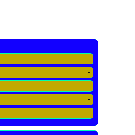
+
+
+
+
+