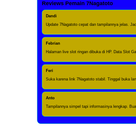
Reviews Pemain 7Nagatoto
Dandi
Update 7Nagatoto cepat dan tampilannya jelas. Jadi 
Febrian
Halaman live slot ringan dibuka di HP. Data Slot G
Feri
Suka karena link 7Nagatoto stabil. Tinggal buka lan
Anto
Tampilannya simpel tapi informasinya lengkap. Buat