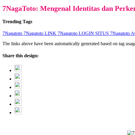
7NagaToto: Mengenal Identitas dan Perk
Trending Tags
7Nagatoto
7Nagatoto LINK
7Nagatoto LOGIN
SITUS 7Nagatoto
A
The links above have been automatically generated based on tag usage
Share this design: