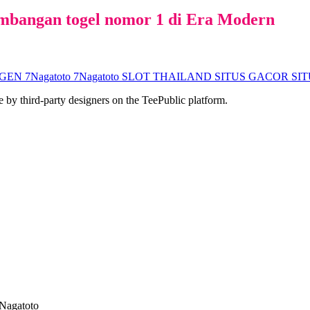
embangan togel nomor 1 di Era Modern
GEN 7Nagatoto
7Nagatoto SLOT THAILAND
SITUS GACOR
SI
 by third-party designers on the TeePublic platform.