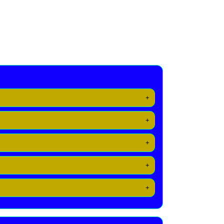
+
+
+
+
+