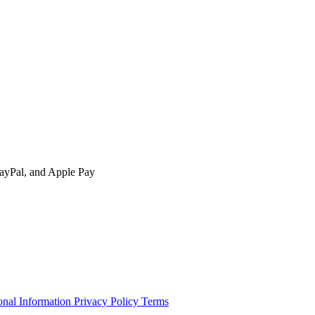
nal Information
Privacy Policy
Terms