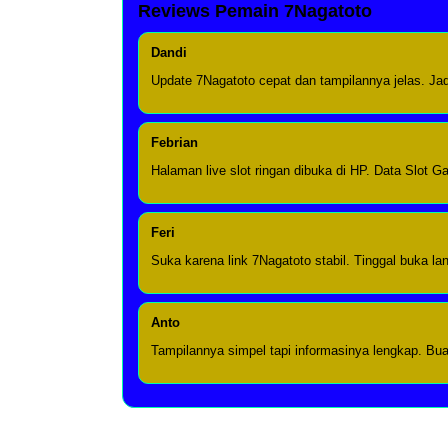
Reviews Pemain 7Nagatoto
Dandi
Update 7Nagatoto cepat dan tampilannya jelas. Jadi 
Febrian
Halaman live slot ringan dibuka di HP. Data Slot G
Feri
Suka karena link 7Nagatoto stabil. Tinggal buka lan
Anto
Tampilannya simpel tapi informasinya lengkap. Buat