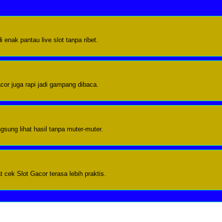
enak pantau live slot tanpa ribet.
acor juga rapi jadi gampang dibaca.
gsung lihat hasil tanpa muter-muter.
 cek Slot Gacor terasa lebih praktis.