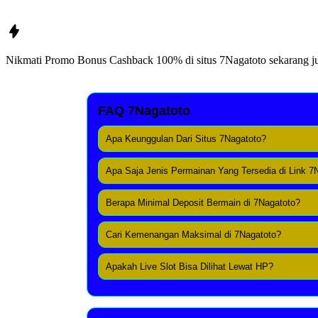
Nikmati Promo Bonus Cashback 100% di situs
7Nagatoto
sekarang j
FAQ 7Nagatoto
Apa Keunggulan Dari Situs 7Nagatoto?
Apa Saja Jenis Permainan Yang Tersedia di Link 7
Berapa Minimal Deposit Bermain di 7Nagatoto?
Cari Kemenangan Maksimal di 7Nagatoto?
Apakah Live Slot Bisa Dilihat Lewat HP?