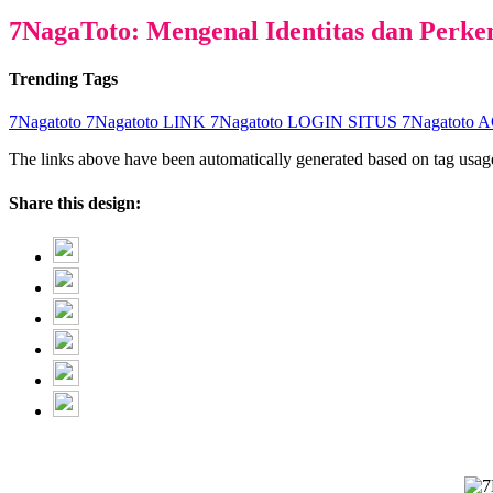
7NagaToto: Mengenal Identitas dan Perk
Trending Tags
7Nagatoto
7Nagatoto LINK
7Nagatoto LOGIN
SITUS 7Nagatoto
A
The links above have been automatically generated based on tag usage
Share this design: