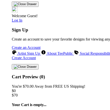
Welcome Guest!
Log In
Sign Up
Create an account to save your favorite designs for viewing an
Create an Account
Artist Sign Up
About TeePublic
Social Responsibili
Create Account
Cart Preview (0)
You're
$70.00
Away from
FREE US Shipping!
$0
$70
Your Cart is empty...