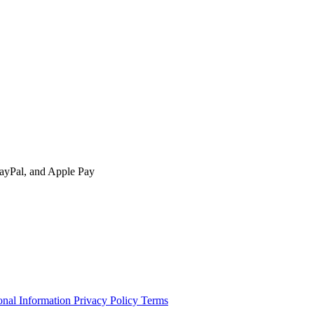
nal Information
Privacy Policy
Terms