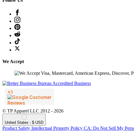
Follow Us
We Accept
© TP Apparel LLC 2012 - 2026
United States - $ USD
Product Safety
Intellectual Property Policy
CA: Do Not Sell My Perso