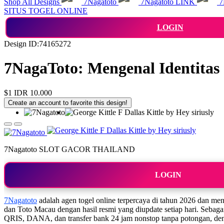
Shop All Designs
7Nagatoto
7Nagatoto LINK
7
SITUS TOGEL ONLINE
LOGIN
Design ID:74165272
7NagaToto: Mengenal Identitas
$1
IDR 10.000
Create an account to favorite this design!
7Nagatoto SLOT GACOR THAILAND
LOGIN
7Nagatoto
adalah agen togel online terpercaya di tahun 2026 dan menj
dan Toto Macau dengan hasil resmi yang diupdate setiap hari. Sebagai
QRIS, DANA, dan transfer bank 24 jam nonstop tanpa potongan, deng