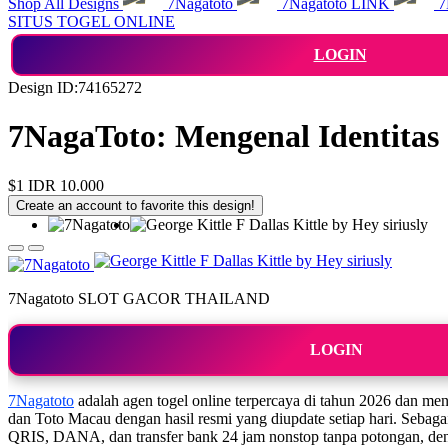
Shop All Designs
7Nagatoto
7Nagatoto LINK
7
SITUS TOGEL ONLINE
LOGIN
Design ID:74165272
7NagaToto: Mengenal Identitas
$1
IDR 10.000
Create an account to favorite this design!
7Nagatoto SLOT GACOR THAILAND
LOGIN
7Nagatoto
adalah agen togel online terpercaya di tahun 2026 dan menj
dan Toto Macau dengan hasil resmi yang diupdate setiap hari. Sebagai
QRIS, DANA, dan transfer bank 24 jam nonstop tanpa potongan, deng