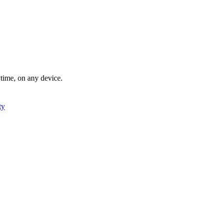
ytime, on any device.
ty