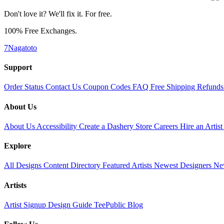
Don't love it? We'll fix it. For free.
100% Free Exchanges.
7Nagatoto
Support
Order Status
Contact Us
Coupon Codes
FAQ
Free Shipping
Refunds
About Us
About Us
Accessibility
Create a Dashery Store
Careers
Hire an Artis
Explore
All Designs
Content Directory
Featured Artists
Newest Designers
Ne
Artists
Artist Signup
Design Guide
TeePublic Blog