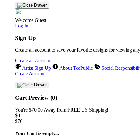
Welcome Guest!
Log In
Sign Up
Create an account to save your favorite designs for viewing an
Create an Account
Artist Sign Up
About TeePublic
Social Responsibili
Create Account
Cart Preview (0)
You're
$70.00
Away from
FREE US Shipping!
$0
$70
Your Cart is empty...