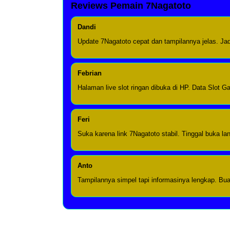
Reviews Pemain 7Nagatoto
Dandi
Update 7Nagatoto cepat dan tampilannya jelas. Jadi 
Febrian
Halaman live slot ringan dibuka di HP. Data Slot G
Feri
Suka karena link 7Nagatoto stabil. Tinggal buka lan
Anto
Tampilannya simpel tapi informasinya lengkap. Buat