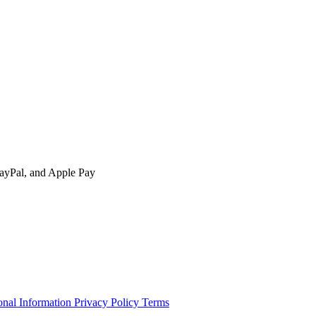
nal Information
Privacy Policy
Terms