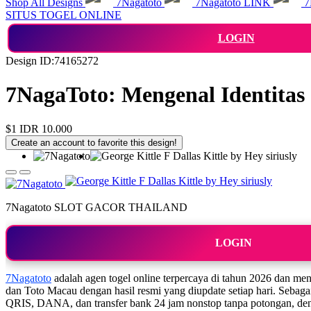
Shop All Designs
7Nagatoto
7Nagatoto LINK
7
SITUS TOGEL ONLINE
LOGIN
Design ID:74165272
7NagaToto: Mengenal Identitas
$1
IDR 10.000
Create an account to favorite this design!
7Nagatoto SLOT GACOR THAILAND
LOGIN
7Nagatoto
adalah agen togel online terpercaya di tahun 2026 dan menj
dan Toto Macau dengan hasil resmi yang diupdate setiap hari. Sebagai
QRIS, DANA, dan transfer bank 24 jam nonstop tanpa potongan, deng