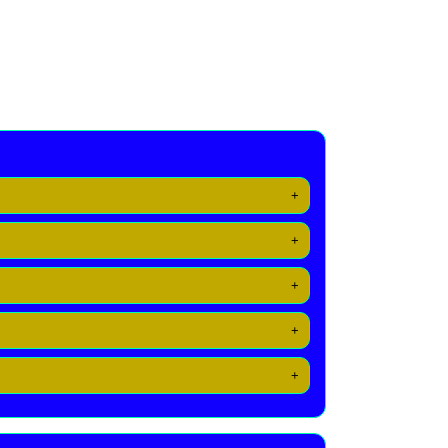
+
+
+
+
+