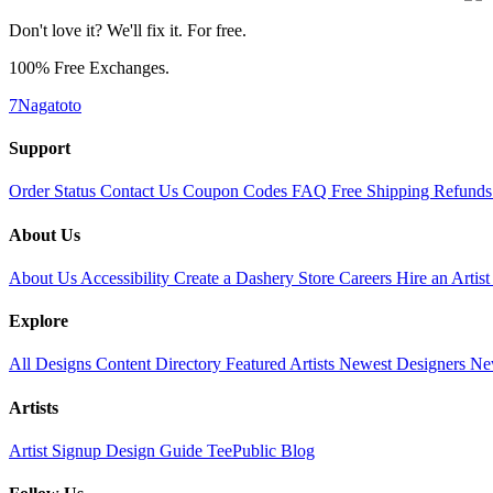
Don't love it? We'll fix it. For free.
100% Free Exchanges.
7Nagatoto
Support
Order Status
Contact Us
Coupon Codes
FAQ
Free Shipping
Refunds
About Us
About Us
Accessibility
Create a Dashery Store
Careers
Hire an Artis
Explore
All Designs
Content Directory
Featured Artists
Newest Designers
Ne
Artists
Artist Signup
Design Guide
TeePublic Blog