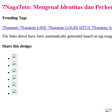
7NagaToto: Mengenal Identitas dan Perk
Trending Tags
7Nagatoto
7Nagatoto LINK
7Nagatoto LOGIN
SITUS 7Nagatoto
A
The links above have been automatically generated based on tag usage
Share this design: