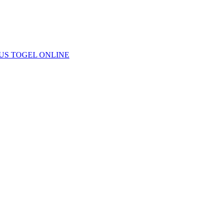
TUS TOGEL ONLINE