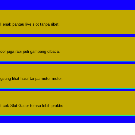
enak pantau live slot tanpa ribet.
acor juga rapi jadi gampang dibaca.
gsung lihat hasil tanpa muter-muter.
 cek Slot Gacor terasa lebih praktis.