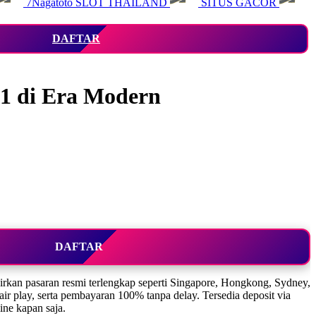
7Nagatoto SLOT THAILAND
SITUS GACOR
DAFTAR
 1 di Era Modern
DAFTAR
hadirkan pasaran resmi terlengkap seperti Singapore, Hongkong, Sydney,
air play, serta pembayaran 100% tanpa delay. Tersedia deposit via
ne kapan saja.