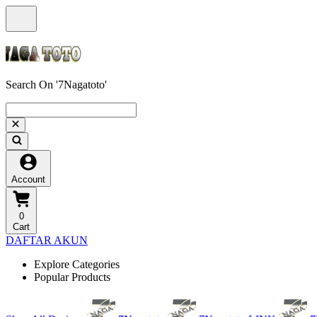
Search On '7Nagatoto'
Account
0
Cart
DAFTAR AKUN
Explore Categories
Popular Products