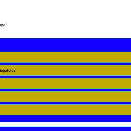
uga!
Nagatoto?