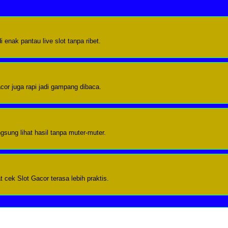
enak pantau live slot tanpa ribet.
acor juga rapi jadi gampang dibaca.
gsung lihat hasil tanpa muter-muter.
 cek Slot Gacor terasa lebih praktis.