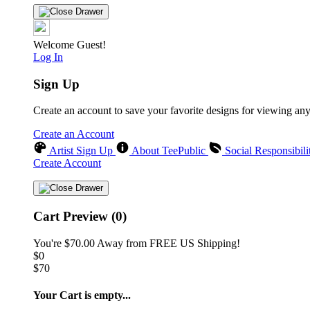
Welcome Guest!
Log In
Sign Up
Create an account to save your favorite designs for viewing an
Create an Account
Artist Sign Up
About TeePublic
Social Responsibili
Create Account
Cart Preview (0)
You're
$70.00
Away from
FREE US Shipping!
$0
$70
Your Cart is empty...