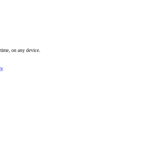
ytime, on any device.
ty