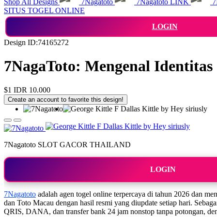
Shop All Designs
7Nagatoto
7Nagatoto LINK
7
SITUS TOGEL ONLINE
LOGIN
Design ID:74165272
7NagaToto: Mengenal Identitas
$1
IDR 10.000
Create an account to favorite this design!
7Nagatoto SLOT GACOR THAILAND
LOGIN
7Nagatoto
adalah agen togel online terpercaya di tahun 2026 dan menj
dan Toto Macau dengan hasil resmi yang diupdate setiap hari. Sebagai
QRIS, DANA, dan transfer bank 24 jam nonstop tanpa potongan, deng