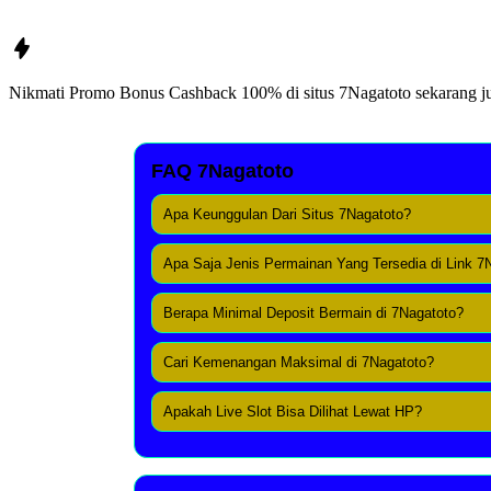
Nikmati Promo Bonus Cashback 100% di situs
7Nagatoto
sekarang j
FAQ 7Nagatoto
Apa Keunggulan Dari Situs 7Nagatoto?
Apa Saja Jenis Permainan Yang Tersedia di Link 7
Berapa Minimal Deposit Bermain di 7Nagatoto?
Cari Kemenangan Maksimal di 7Nagatoto?
Apakah Live Slot Bisa Dilihat Lewat HP?