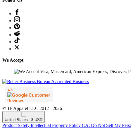
Follow Us
We Accept
© TP Apparel LLC 2012 - 2026
United States - $ USD
Product Safety
Intellectual Property Policy
CA: Do Not Sell My Perso