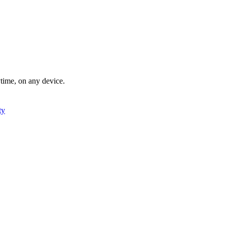
ytime, on any device.
ty