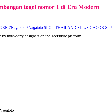
embangan togel nomor 1 di Era Modern
GEN 7Nagatoto
7Nagatoto SLOT THAILAND
SITUS GACOR
SI
 by third-party designers on the TeePublic platform.