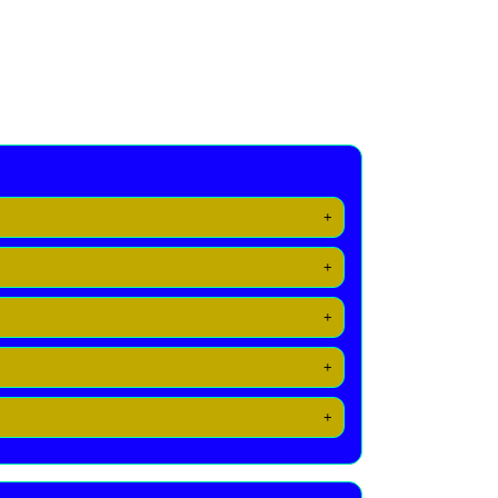
+
+
+
+
+