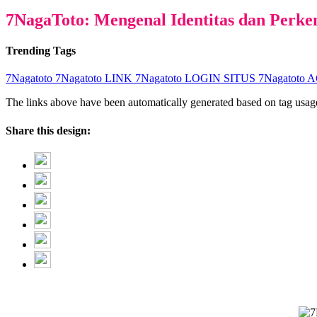
7NagaToto: Mengenal Identitas dan Perk
Trending Tags
7Nagatoto
7Nagatoto LINK
7Nagatoto LOGIN
SITUS 7Nagatoto
A
The links above have been automatically generated based on tag usage
Share this design: