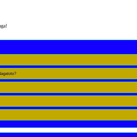
uga!
Nagatoto?