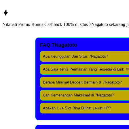
Nikmati Promo Bonus Cashback 100% di situs
7Nagatoto
sekarang j
FAQ 7Nagatoto
Apa Keunggulan Dari Situs 7Nagatoto?
Apa Saja Jenis Permainan Yang Tersedia di Link 7
Berapa Minimal Deposit Bermain di 7Nagatoto?
Cari Kemenangan Maksimal di 7Nagatoto?
Apakah Live Slot Bisa Dilihat Lewat HP?