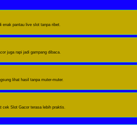
enak pantau live slot tanpa ribet.
acor juga rapi jadi gampang dibaca.
gsung lihat hasil tanpa muter-muter.
 cek Slot Gacor terasa lebih praktis.