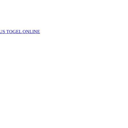
TUS TOGEL ONLINE