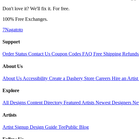
Don't love it? We'll fix it. For free.
100% Free Exchanges.
7Nagatoto
Support
Order Status
Contact Us
Coupon Codes
FAQ
Free Shipping
Refunds
About Us
About Us
Accessibility
Create a Dashery Store
Careers
Hire an Artis
Explore
All Designs
Content Directory
Featured Artists
Newest Designers
Ne
Artists
Artist Signup
Design Guide
TeePublic Blog