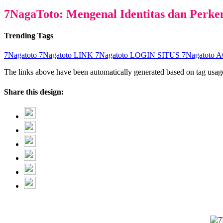
7NagaToto: Mengenal Identitas dan Perk
Trending Tags
7Nagatoto
7Nagatoto LINK
7Nagatoto LOGIN
SITUS 7Nagatoto
A
The links above have been automatically generated based on tag usage
Share this design: