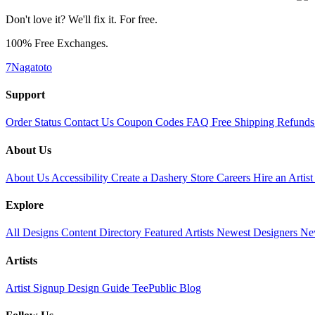
Don't love it? We'll fix it. For free.
100% Free Exchanges.
7Nagatoto
Support
Order Status
Contact Us
Coupon Codes
FAQ
Free Shipping
Refunds
About Us
About Us
Accessibility
Create a Dashery Store
Careers
Hire an Artis
Explore
All Designs
Content Directory
Featured Artists
Newest Designers
Ne
Artists
Artist Signup
Design Guide
TeePublic Blog