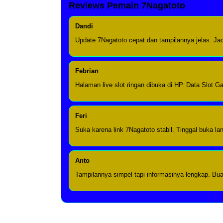
Reviews Pemain 7Nagatoto
Dandi
Update 7Nagatoto cepat dan tampilannya jelas. Jadi 
Febrian
Halaman live slot ringan dibuka di HP. Data Slot G
Feri
Suka karena link 7Nagatoto stabil. Tinggal buka lan
Anto
Tampilannya simpel tapi informasinya lengkap. Buat