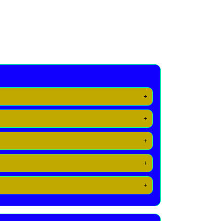
+
+
+
+
+