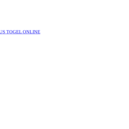
TUS TOGEL ONLINE