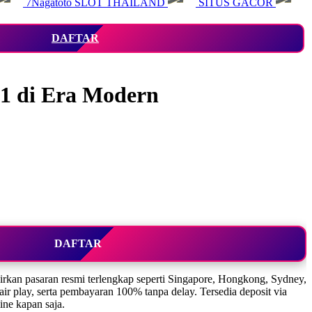
7Nagatoto SLOT THAILAND
SITUS GACOR
DAFTAR
 1 di Era Modern
DAFTAR
hadirkan pasaran resmi terlengkap seperti Singapore, Hongkong, Sydney,
air play, serta pembayaran 100% tanpa delay. Tersedia deposit via
ne kapan saja.