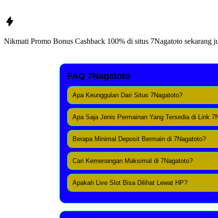
Nikmati Promo Bonus Cashback 100% di situs
7Nagatoto
sekarang j
FAQ 7Nagatoto
Apa Keunggulan Dari Situs 7Nagatoto?
Apa Saja Jenis Permainan Yang Tersedia di Link 7
Berapa Minimal Deposit Bermain di 7Nagatoto?
Cari Kemenangan Maksimal di 7Nagatoto?
Apakah Live Slot Bisa Dilihat Lewat HP?