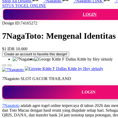
Shop All Designs
7Nagatoto
7Nagatoto LINK
7
SITUS TOGEL ONLINE
LOGIN
Design ID:74165272
7NagaToto: Mengenal Identitas
$1
IDR 10.000
Create an account to favorite this design!
7Nagatoto SLOT GACOR THAILAND
LOGIN
7Nagatoto
adalah agen togel online terpercaya di tahun 2026 dan menj
dan Toto Macau dengan hasil resmi yang diupdate setiap hari. Sebagai
QRIS, DANA, dan transfer bank 24 jam nonstop tanpa potongan, deng