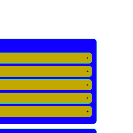
+
+
+
+
+