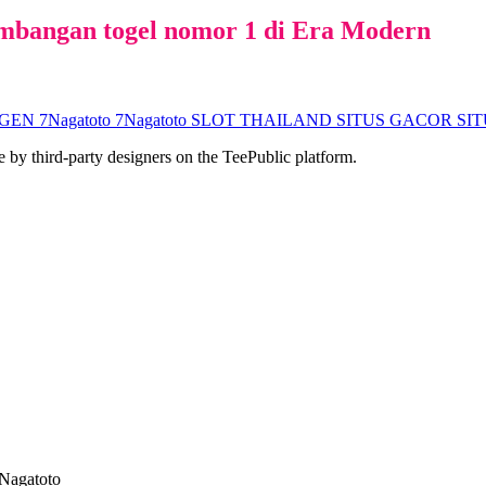
embangan togel nomor 1 di Era Modern
GEN 7Nagatoto
7Nagatoto SLOT THAILAND
SITUS GACOR
SI
 by third-party designers on the TeePublic platform.