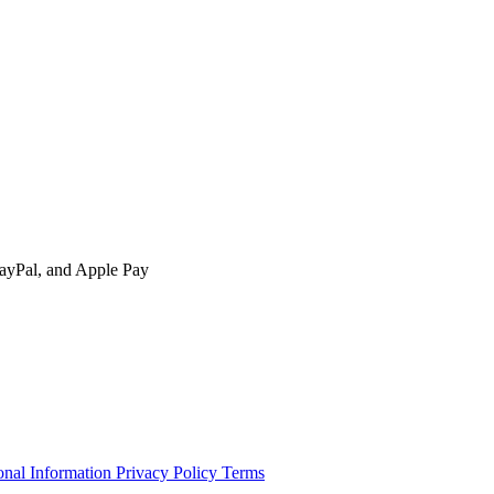
nal Information
Privacy Policy
Terms