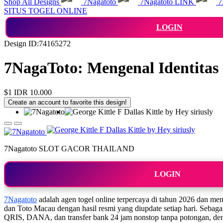
Shop All Designs
7Nagatoto
7Nagatoto LINK
7
SITUS TOGEL ONLINE
LOGIN
Design ID:74165272
7NagaToto: Mengenal Identitas
$1
IDR 10.000
Create an account to favorite this design!
7Nagatoto SLOT GACOR THAILAND
LOGIN
7Nagatoto
adalah agen togel online terpercaya di tahun 2026 dan menj
dan Toto Macau dengan hasil resmi yang diupdate setiap hari. Sebagai
QRIS, DANA, dan transfer bank 24 jam nonstop tanpa potongan, deng