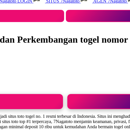
Nagatoto LOGIN
SITUS 7Nagatoto
AGEN 7Nagatoto
 dan Perkembangan togel nomor
adi situs toto togel no. 1 resmi terbesar di Indonesia. Situs ini meng
 situs toto top #1 terpercaya, 7Nagatoto menjamin keamanan, privasi, f
an minimal deposit 10 ribu untuk kemudahan Anda bermain togel onli