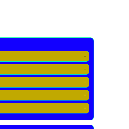
+
+
+
+
+