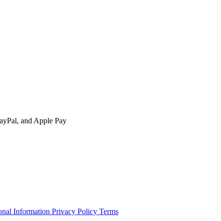
nal Information
Privacy Policy
Terms