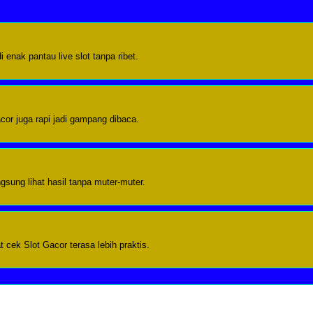
enak pantau live slot tanpa ribet.
acor juga rapi jadi gampang dibaca.
gsung lihat hasil tanpa muter-muter.
 cek Slot Gacor terasa lebih praktis.