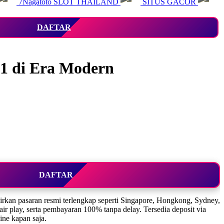
7Nagatoto SLOT THAILAND
SITUS GACOR
DAFTAR
 1 di Era Modern
DAFTAR
hadirkan pasaran resmi terlengkap seperti Singapore, Hongkong, Sydney,
air play, serta pembayaran 100% tanpa delay. Tersedia deposit via
ne kapan saja.