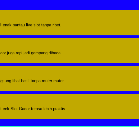
enak pantau live slot tanpa ribet.
acor juga rapi jadi gampang dibaca.
gsung lihat hasil tanpa muter-muter.
 cek Slot Gacor terasa lebih praktis.