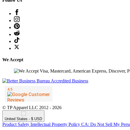
Follow Us
We Accept
© TP Apparel LLC 2012 - 2026
United States - $ USD
Product Safety
Intellectual Property Policy
CA: Do Not Sell My Perso