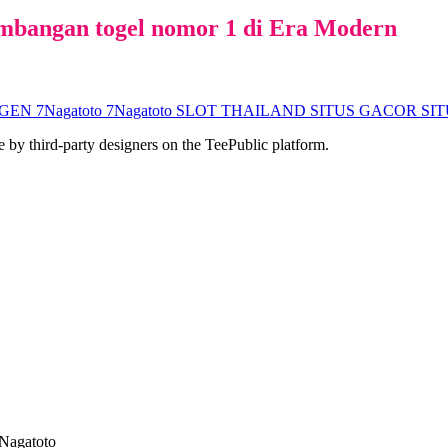
embangan togel nomor 1 di Era Modern
GEN 7Nagatoto
7Nagatoto SLOT THAILAND
SITUS GACOR
SI
 by third-party designers on the TeePublic platform.