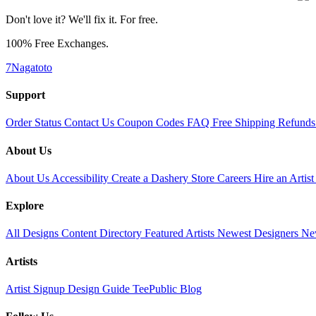
Don't love it? We'll fix it. For free.
100% Free Exchanges.
7Nagatoto
Support
Order Status
Contact Us
Coupon Codes
FAQ
Free Shipping
Refunds
About Us
About Us
Accessibility
Create a Dashery Store
Careers
Hire an Artis
Explore
All Designs
Content Directory
Featured Artists
Newest Designers
Ne
Artists
Artist Signup
Design Guide
TeePublic Blog