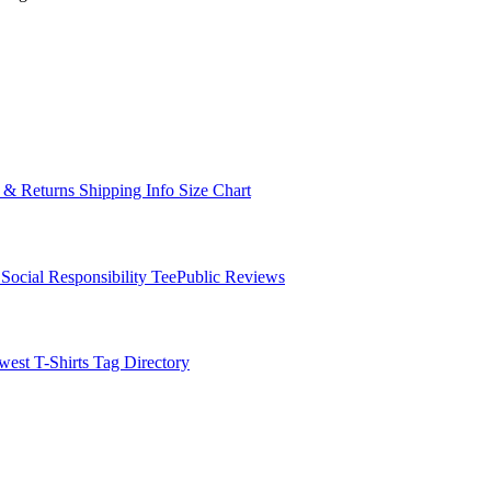
 & Returns
Shipping Info
Size Chart
t
Social Responsibility
TeePublic Reviews
west T-Shirts
Tag Directory