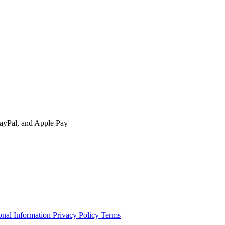
nal Information
Privacy Policy
Terms