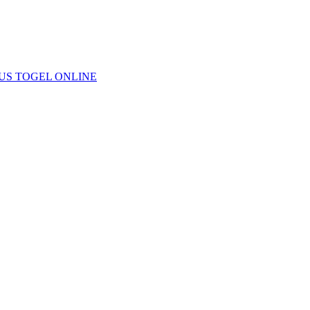
TUS TOGEL ONLINE