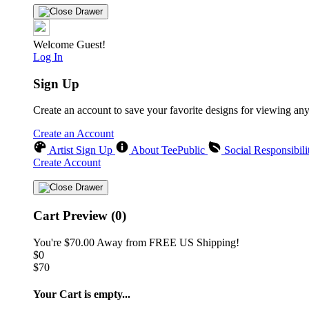
Welcome Guest!
Log In
Sign Up
Create an account to save your favorite designs for viewing an
Create an Account
Artist Sign Up
About TeePublic
Social Responsibili
Create Account
Cart Preview (0)
You're
$70.00
Away from
FREE US Shipping!
$0
$70
Your Cart is empty...