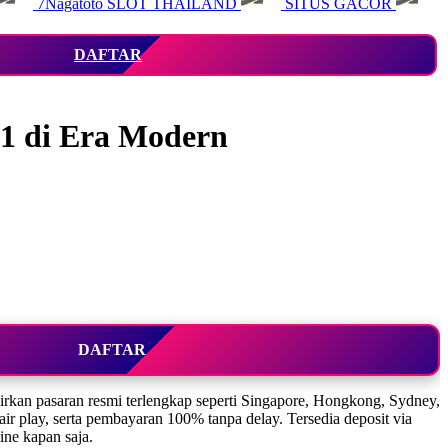
7Nagatoto SLOT THAILAND
SITUS GACOR
DAFTAR
 1 di Era Modern
DAFTAR
hadirkan pasaran resmi terlengkap seperti Singapore, Hongkong, Sydney,
air play, serta pembayaran 100% tanpa delay. Tersedia deposit via
ne kapan saja.