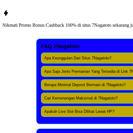
Nikmati Promo Bonus Cashback 100% di situs
7Nagatoto
sekarang j
FAQ 7Nagatoto
Apa Keunggulan Dari Situs 7Nagatoto?
Apa Saja Jenis Permainan Yang Tersedia di Link 7
Berapa Minimal Deposit Bermain di 7Nagatoto?
Cari Kemenangan Maksimal di 7Nagatoto?
Apakah Live Slot Bisa Dilihat Lewat HP?