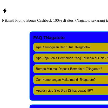
Nikmati Promo Bonus Cashback 100% di situs
7Nagatoto
sekarang j
FAQ 7Nagatoto
Apa Keunggulan Dari Situs 7Nagatoto?
Apa Saja Jenis Permainan Yang Tersedia di Link 7
Berapa Minimal Deposit Bermain di 7Nagatoto?
Cari Kemenangan Maksimal di 7Nagatoto?
Apakah Live Slot Bisa Dilihat Lewat HP?