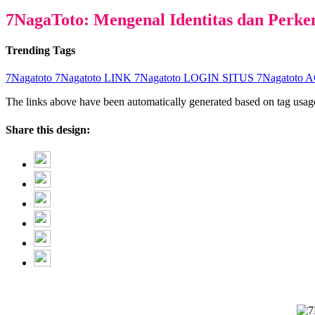
7NagaToto: Mengenal Identitas dan Perk
Trending Tags
7Nagatoto
7Nagatoto LINK
7Nagatoto LOGIN
SITUS 7Nagatoto
A
The links above have been automatically generated based on tag usage
Share this design: