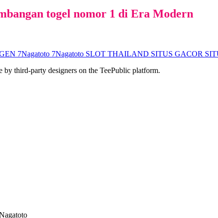
embangan togel nomor 1 di Era Modern
GEN 7Nagatoto
7Nagatoto SLOT THAILAND
SITUS GACOR
SI
 by third-party designers on the TeePublic platform.