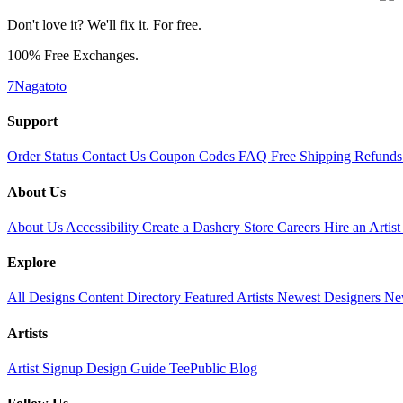
Don't love it? We'll fix it. For free.
100% Free Exchanges.
7Nagatoto
Support
Order Status
Contact Us
Coupon Codes
FAQ
Free Shipping
Refunds
About Us
About Us
Accessibility
Create a Dashery Store
Careers
Hire an Artis
Explore
All Designs
Content Directory
Featured Artists
Newest Designers
Ne
Artists
Artist Signup
Design Guide
TeePublic Blog