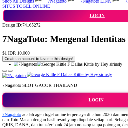
Shop All Designs
7Nagatoto
7Nagatoto LINK
7
SITUS TOGEL ONLINE
LOGIN
Design ID:74165272
7NagaToto: Mengenal Identitas
$1
IDR 10.000
Create an account to favorite this design!
7Nagatoto SLOT GACOR THAILAND
LOGIN
7Nagatoto
adalah agen togel online terpercaya di tahun 2026 dan menj
dan Toto Macau dengan hasil resmi yang diupdate setiap hari. Sebagai
QRIS, DANA, dan transfer bank 24 jam nonstop tanpa potongan, deng