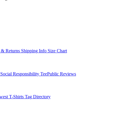
 & Returns
Shipping Info
Size Chart
t
Social Responsibility
TeePublic Reviews
west T-Shirts
Tag Directory