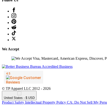
Follow Us
We Accept
© TP Apparel LLC 2012 - 2026
United States - $ USD
Product Safety
Intellectual Property Policy
CA: Do Not Sell My Perso