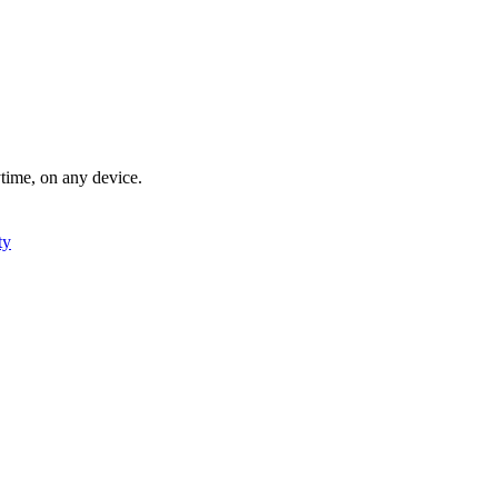
ytime, on any device.
ty