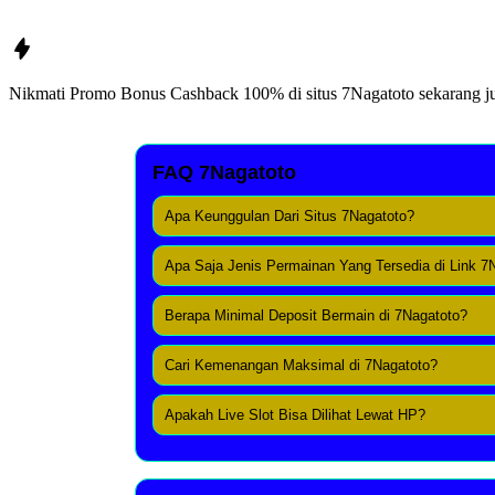
Nikmati Promo Bonus Cashback 100% di situs
7Nagatoto
sekarang j
FAQ 7Nagatoto
Apa Keunggulan Dari Situs 7Nagatoto?
Apa Saja Jenis Permainan Yang Tersedia di Link 7
Berapa Minimal Deposit Bermain di 7Nagatoto?
Cari Kemenangan Maksimal di 7Nagatoto?
Apakah Live Slot Bisa Dilihat Lewat HP?