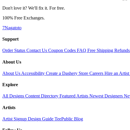
Don't love it? We'll fix it. For free.
100% Free Exchanges.
7Nagatoto
Support
Order Status
Contact Us
Coupon Codes
FAQ
Free Shipping
Refunds
About Us
About Us
Accessibility
Create a Dashery Store
Careers
Hire an Artis
Explore
All Designs
Content Directory
Featured Artists
Newest Designers
Ne
Artists
Artist Signup
Design Guide
TeePublic Blog