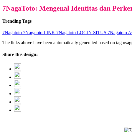
7NagaToto: Mengenal Identitas dan Perk
Trending Tags
7Nagatoto
7Nagatoto LINK
7Nagatoto LOGIN
SITUS 7Nagatoto
A
The links above have been automatically generated based on tag usage
Share this design: