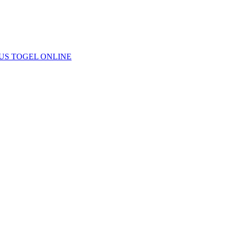
TUS TOGEL ONLINE