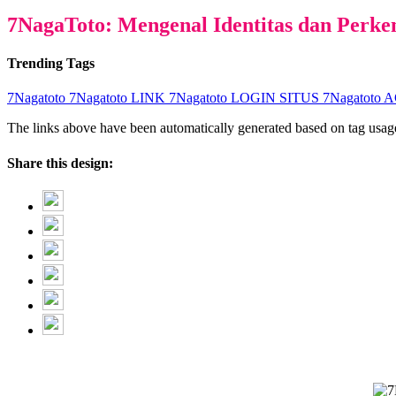
7NagaToto: Mengenal Identitas dan Perk
Trending Tags
7Nagatoto
7Nagatoto LINK
7Nagatoto LOGIN
SITUS 7Nagatoto
A
The links above have been automatically generated based on tag usage
Share this design: