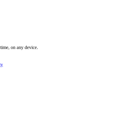
ytime, on any device.
ty