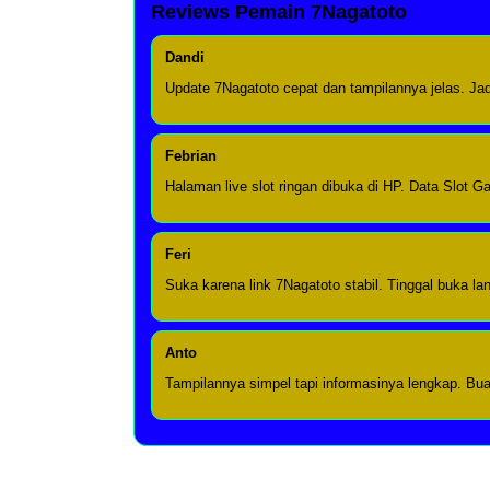
Reviews Pemain 7Nagatoto
Dandi
Update 7Nagatoto cepat dan tampilannya jelas. Jadi 
Febrian
Halaman live slot ringan dibuka di HP. Data Slot G
Feri
Suka karena link 7Nagatoto stabil. Tinggal buka lan
Anto
Tampilannya simpel tapi informasinya lengkap. Buat