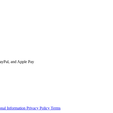
nal Information
Privacy Policy
Terms