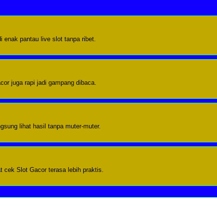
enak pantau live slot tanpa ribet.
acor juga rapi jadi gampang dibaca.
gsung lihat hasil tanpa muter-muter.
 cek Slot Gacor terasa lebih praktis.