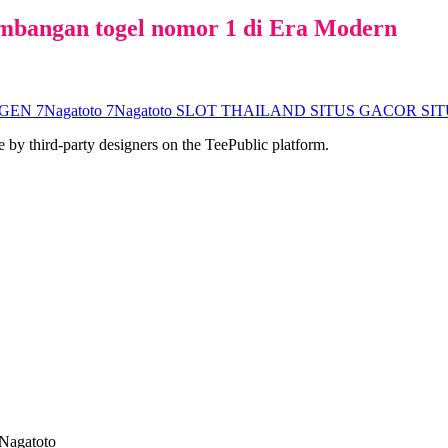
embangan togel nomor 1 di Era Modern
GEN 7Nagatoto
7Nagatoto SLOT THAILAND
SITUS GACOR
SI
 by third-party designers on the TeePublic platform.