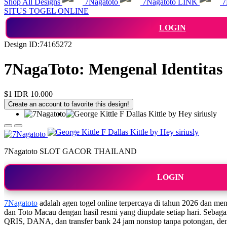
Shop All Designs
7Nagatoto
7Nagatoto LINK
7
SITUS TOGEL ONLINE
LOGIN
Design ID:74165272
7NagaToto: Mengenal Identitas
$1
IDR 10.000
Create an account to favorite this design!
7Nagatoto SLOT GACOR THAILAND
LOGIN
7Nagatoto
adalah agen togel online terpercaya di tahun 2026 dan menj
dan Toto Macau dengan hasil resmi yang diupdate setiap hari. Sebagai
QRIS, DANA, dan transfer bank 24 jam nonstop tanpa potongan, deng