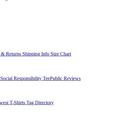
 & Returns
Shipping Info
Size Chart
t
Social Responsibility
TeePublic Reviews
west T-Shirts
Tag Directory