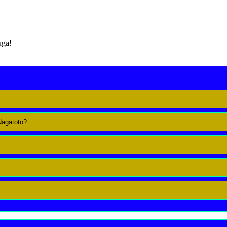
uga!
Nagatoto?