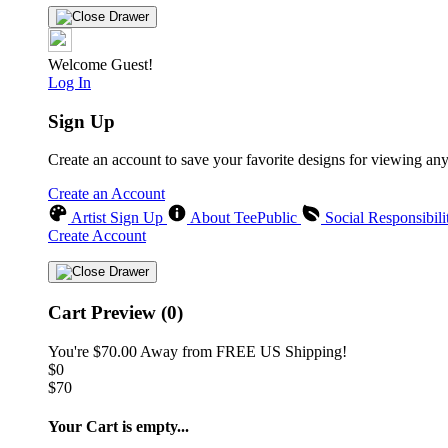
Welcome Guest!
Log In
Sign Up
Create an account to save your favorite designs for viewing an
Create an Account
Artist Sign Up
About TeePublic
Social Responsibili
Create Account
Cart Preview (0)
You're
$70.00
Away from
FREE US Shipping!
$0
$70
Your Cart is empty...