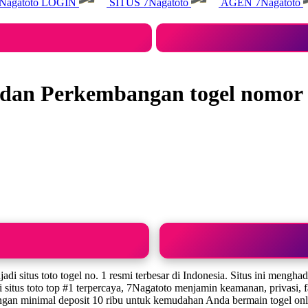
Nagatoto LOGIN
SITUS 7Nagatoto
AGEN 7Nagatoto
 dan Perkembangan togel nomor
adi situs toto togel no. 1 resmi terbesar di Indonesia. Situs ini meng
 situs toto top #1 terpercaya, 7Nagatoto menjamin keamanan, privasi, f
an minimal deposit 10 ribu untuk kemudahan Anda bermain togel onli