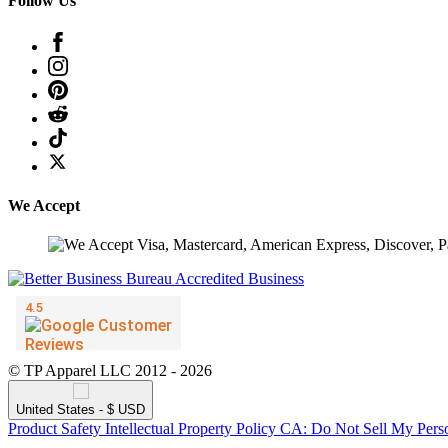
Follow Us
We Accept
© TP Apparel LLC 2012 - 2026
United States - $ USD
Product Safety
Intellectual Property Policy
CA: Do Not Sell My Perso