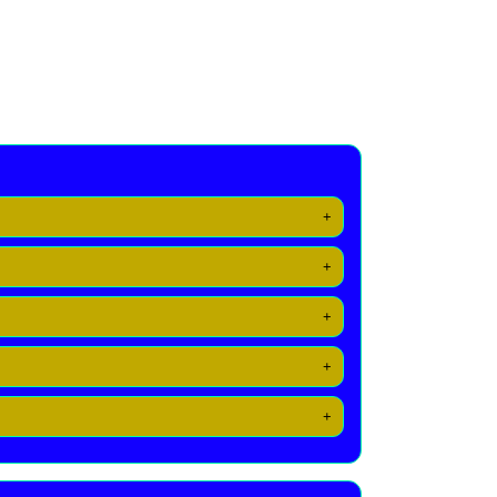
+
+
+
+
+