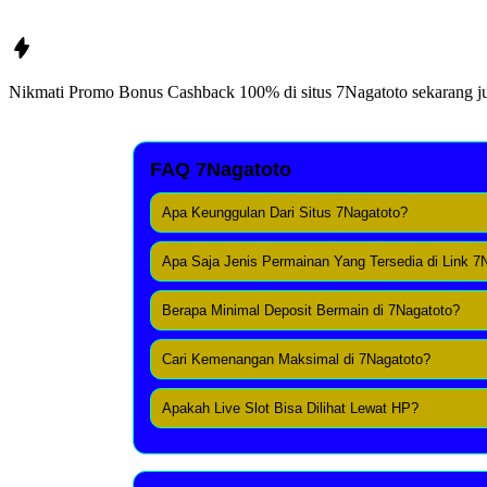
Nikmati Promo Bonus Cashback 100% di situs
7Nagatoto
sekarang j
FAQ 7Nagatoto
Apa Keunggulan Dari Situs 7Nagatoto?
Apa Saja Jenis Permainan Yang Tersedia di Link 7
Berapa Minimal Deposit Bermain di 7Nagatoto?
Cari Kemenangan Maksimal di 7Nagatoto?
Apakah Live Slot Bisa Dilihat Lewat HP?