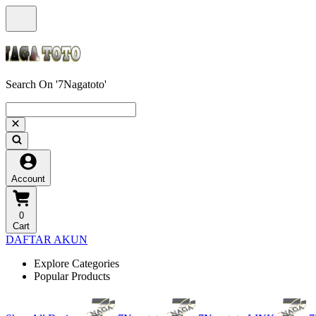
Search On '7Nagatoto'
Account
0
Cart
DAFTAR AKUN
Explore Categories
Popular Products