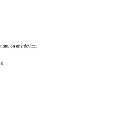
ytime, on any device.
ty