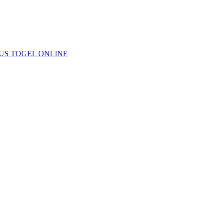
TUS TOGEL ONLINE