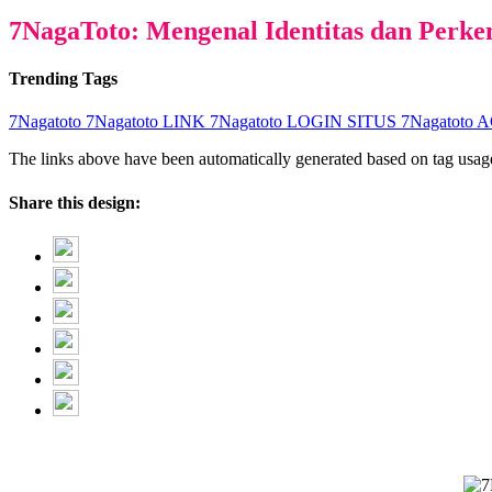
7NagaToto: Mengenal Identitas dan Perk
Trending Tags
7Nagatoto
7Nagatoto LINK
7Nagatoto LOGIN
SITUS 7Nagatoto
A
The links above have been automatically generated based on tag usage
Share this design: