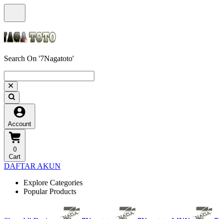
Search On '7Nagatoto'
Account
0
Cart
DAFTAR AKUN
Explore Categories
Popular Products