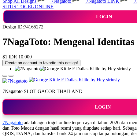
Shop All Designs
7Nagatoto
7Nagatoto LINK
7
SITUS TOGEL ONLINE
LOGIN
Design ID:74165272
7NagaToto: Mengenal Identitas
$1
IDR 10.000
Create an account to favorite this design!
7Nagatoto SLOT GACOR THAILAND
LOGIN
7Nagatoto
adalah agen togel online terpercaya di tahun 2026 dan menj
dan Toto Macau dengan hasil resmi yang diupdate setiap hari. Sebagai
QRIS, DANA, dan transfer bank 24 jam nonstop tanpa potongan, deng