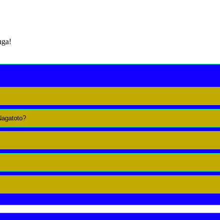
uga!
Nagatoto?