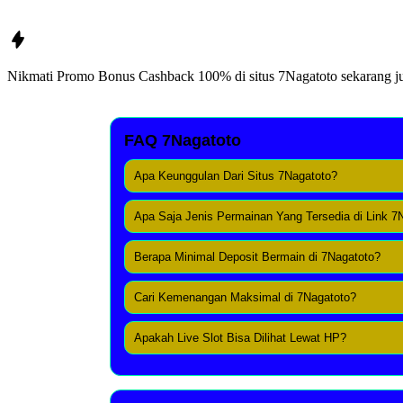
Nikmati Promo Bonus Cashback 100% di situs
7Nagatoto
sekarang j
FAQ 7Nagatoto
Apa Keunggulan Dari Situs 7Nagatoto?
Apa Saja Jenis Permainan Yang Tersedia di Link 7
Berapa Minimal Deposit Bermain di 7Nagatoto?
Cari Kemenangan Maksimal di 7Nagatoto?
Apakah Live Slot Bisa Dilihat Lewat HP?