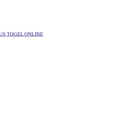
TUS TOGEL ONLINE