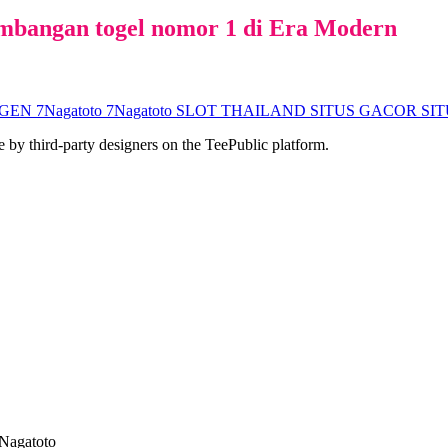
embangan togel nomor 1 di Era Modern
GEN 7Nagatoto
7Nagatoto SLOT THAILAND
SITUS GACOR
SI
 by third-party designers on the TeePublic platform.