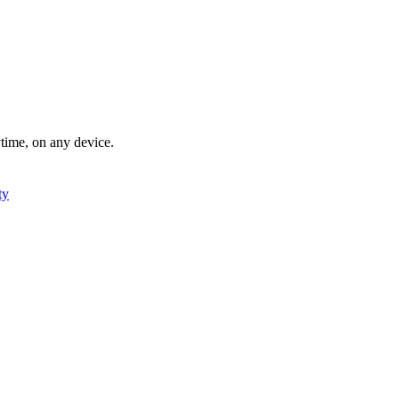
ytime, on any device.
ty