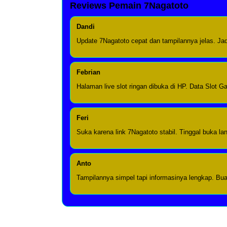
Reviews Pemain 7Nagatoto
Dandi
Update 7Nagatoto cepat dan tampilannya jelas. Jadi 
Febrian
Halaman live slot ringan dibuka di HP. Data Slot G
Feri
Suka karena link 7Nagatoto stabil. Tinggal buka lan
Anto
Tampilannya simpel tapi informasinya lengkap. Buat