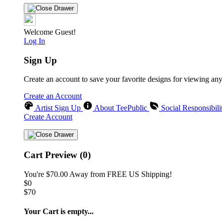
Welcome Guest!
Log In
Sign Up
Create an account to save your favorite designs for viewing an
Create an Account
Artist Sign Up
About TeePublic
Social Responsibili
Create Account
Cart Preview (0)
You're
$70.00
Away from
FREE US Shipping!
$0
$70
Your Cart is empty...