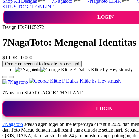
Shop All Designs
7Nagatoto
7Nagatoto LINK
7
SITUS TOGEL ONLINE
LOGIN
Design ID:74165272
7NagaToto: Mengenal Identitas
$1
IDR 10.000
Create an account to favorite this design!
7Nagatoto SLOT GACOR THAILAND
LOGIN
7Nagatoto
adalah agen togel online terpercaya di tahun 2026 dan menj
dan Toto Macau dengan hasil resmi yang diupdate setiap hari. Sebagai
QRIS, DANA, dan transfer bank 24 jam nonstop tanpa potongan, deng