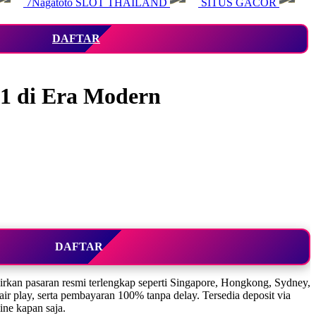
7Nagatoto SLOT THAILAND
SITUS GACOR
DAFTAR
 1 di Era Modern
DAFTAR
hadirkan pasaran resmi terlengkap seperti Singapore, Hongkong, Sydney,
air play, serta pembayaran 100% tanpa delay. Tersedia deposit via
ne kapan saja.