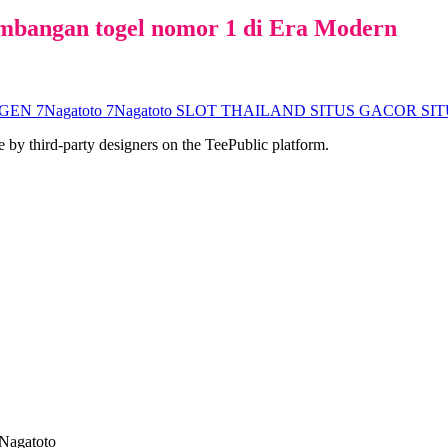
embangan togel nomor 1 di Era Modern
GEN 7Nagatoto
7Nagatoto SLOT THAILAND
SITUS GACOR
SI
 by third-party designers on the TeePublic platform.