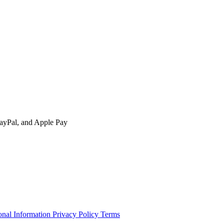
nal Information
Privacy Policy
Terms