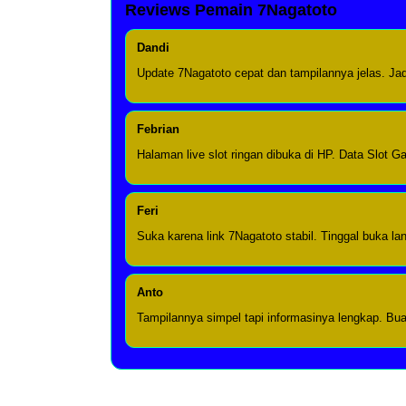
Reviews Pemain 7Nagatoto
Dandi
Update 7Nagatoto cepat dan tampilannya jelas. Jadi 
Febrian
Halaman live slot ringan dibuka di HP. Data Slot G
Feri
Suka karena link 7Nagatoto stabil. Tinggal buka lan
Anto
Tampilannya simpel tapi informasinya lengkap. Buat