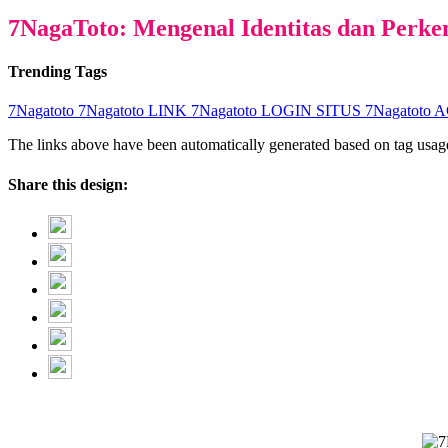
7NagaToto: Mengenal Identitas dan Perk
Trending Tags
7Nagatoto
7Nagatoto LINK
7Nagatoto LOGIN
SITUS 7Nagatoto
A
The links above have been automatically generated based on tag usage
Share this design: