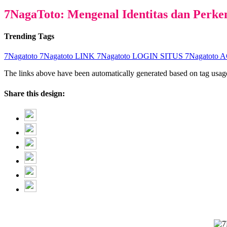
7NagaToto: Mengenal Identitas dan Perk
Trending Tags
7Nagatoto
7Nagatoto LINK
7Nagatoto LOGIN
SITUS 7Nagatoto
A
The links above have been automatically generated based on tag usage
Share this design: