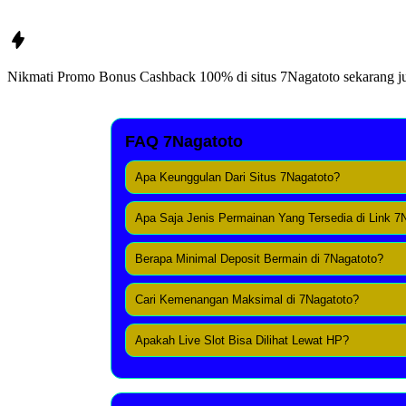
Nikmati Promo Bonus Cashback 100% di situs
7Nagatoto
sekarang j
FAQ 7Nagatoto
Apa Keunggulan Dari Situs 7Nagatoto?
Apa Saja Jenis Permainan Yang Tersedia di Link 7
Berapa Minimal Deposit Bermain di 7Nagatoto?
Cari Kemenangan Maksimal di 7Nagatoto?
Apakah Live Slot Bisa Dilihat Lewat HP?