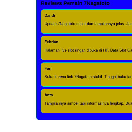
Reviews Pemain 7Nagatoto
Dandi
Update 7Nagatoto cepat dan tampilannya jelas. Jadi 
Febrian
Halaman live slot ringan dibuka di HP. Data Slot G
Feri
Suka karena link 7Nagatoto stabil. Tinggal buka lan
Anto
Tampilannya simpel tapi informasinya lengkap. Buat