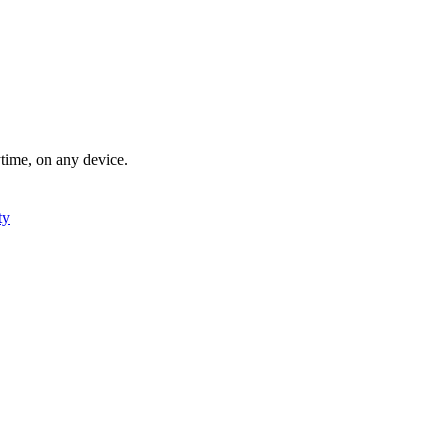
ytime, on any device.
ty