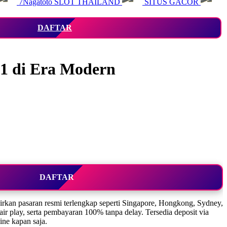
7Nagatoto SLOT THAILAND
SITUS GACOR
DAFTAR
 1 di Era Modern
DAFTAR
hadirkan pasaran resmi terlengkap seperti Singapore, Hongkong, Sydney,
air play, serta pembayaran 100% tanpa delay. Tersedia deposit via
ne kapan saja.