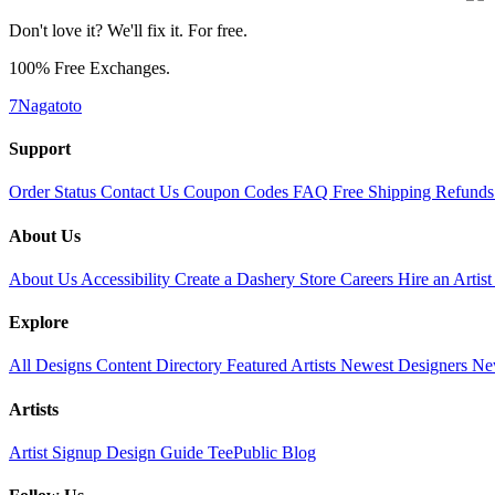
Don't love it? We'll fix it. For free.
100% Free Exchanges.
7Nagatoto
Support
Order Status
Contact Us
Coupon Codes
FAQ
Free Shipping
Refunds
About Us
About Us
Accessibility
Create a Dashery Store
Careers
Hire an Artis
Explore
All Designs
Content Directory
Featured Artists
Newest Designers
Ne
Artists
Artist Signup
Design Guide
TeePublic Blog